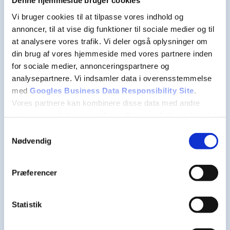
Denne hjemmeside bruger cookies
Kontakt os gerne for at høre mere om vores
Vi bruger cookies til at tilpasse vores indhold og
løsninger og hvordan de kan dække jeres behov
annoncer, til at vise dig funktioner til sociale medier og til
og krav. Kontakt os via oplysningerne herunder. Vi
at analysere vores trafik. Vi deler også oplysninger om
ser frem til din henvendelse.
din brug af vores hjemmeside med vores partnere inden
for sociale medier, annonceringspartnere og
analysepartnere. Vi indsamler data i overensstemmelse
med
Googles Business Data Responsibility Site
.
Vores partnere kan kombinere disse data med andre
oplysninger, du har givet dem, eller som de har indsamlet
fra din brug af deres tjenester.
Samtykkevalg
Nødvendig
Se Cookie & Privatlivspolitik
her
Præferencer
Statistik