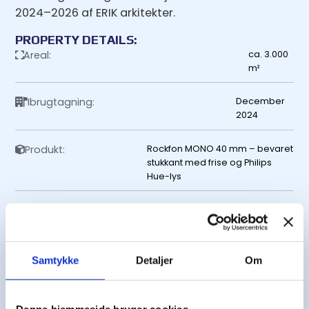
2024–2026 af ERIK arkitekter.
PROPERTY DETAILS:
Areal:
ca. 3.000
m²
Ibrugtagning:
December
2024
Produkt:
Rockfon MONO 40 mm – bevaret
stukkant med frise og Philips
Hue-lys
Totalentreprenør:
ERIK
arkitekter
Kategori:
Erhverv
Samtykke
Detaljer
Om
SKRIV TIL OS