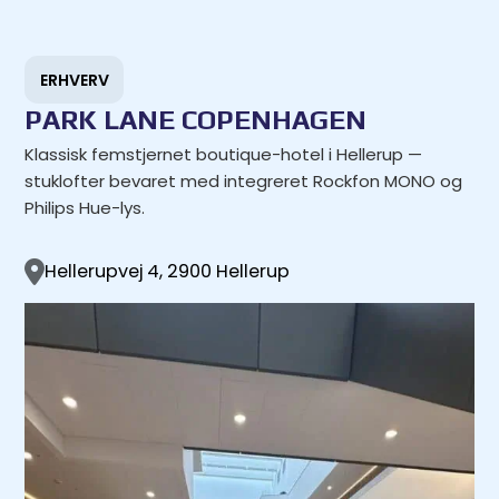
Spring til hovedindhold
Spring til sidefod
ERHVERV
PARK LANE COPENHAGEN
Klassisk femstjernet boutique-hotel i Hellerup —
stuklofter bevaret med integreret Rockfon MONO og
Philips Hue-lys.
Hellerupvej 4, 2900 Hellerup